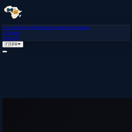
Accueil
Services
Produits
Evenements
Formation
A Propos
Contact
🇫🇷
FR